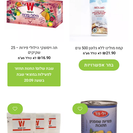
תה ויסוצקי הילולי פירות – 25
קמח מולינו ללא גלוטן 500 גרם
שקיקים
₪
21.90
לא כולל מע"מ
₪
16.90
לא כולל מע"מ
בחר אפשרויות
שבת שלום! החנות תחזור
למוצר
לפעילות במוצאי שבת
זה
בשעה 20:09
יש
מספר
סוגים.
ניתן
לבחור
את
האפשרויות
בעמוד
המוצר