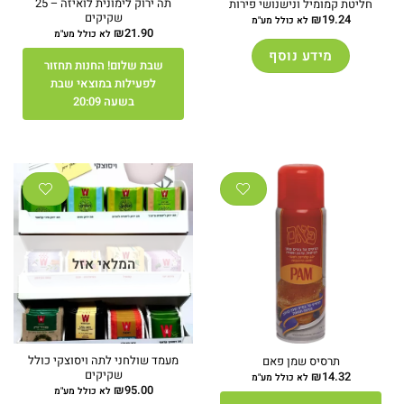
תה ירוק לימונית לואיזה – 25
חליטת קמומיל ונישנושי פירות
שקיקים
₪
19.24
לא כולל מע"מ
₪
21.90
לא כולל מע"מ
מידע נוסף
שבת שלום! החנות תחזור
לפעילות במוצאי שבת
בשעה 20:09
המלאי אזל
מעמד שולחני לתה ויסוצקי כולל
תרסיס שמן פאם
שקיקים
₪
14.32
לא כולל מע"מ
₪
95.00
לא כולל מע"מ