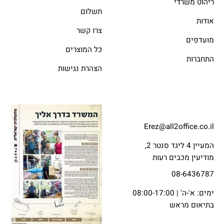
ריהוט משרדי
תשלום
אודות
צרו קשר
מועדפים
כל המוצרים
התחברות
הצהרת נגישות
Erez@all2office.co.il
המעיין 4 ליגד סנטר 2,
מודיעין מכבים רעות
08-6436787
ימים: א'-ה' | 08:00-17:00
בתיאום מראש