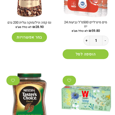
מים מינרליים 500מ"ל נביעות 24
נס קפה וניל/מוקה עלית 200 גרם
יח
₪
28.90
לא כולל מע"מ
₪
59.80
לא כולל מע"מ
בחר אפשרויות
כמות של מים מינרליים 500מ"ל נביעות 24 יח
למוצר
זה
הוספה לסל
יש
מספר
סוגים.
ניתן
לבחור
את
האפשרויות
בעמוד
המוצר