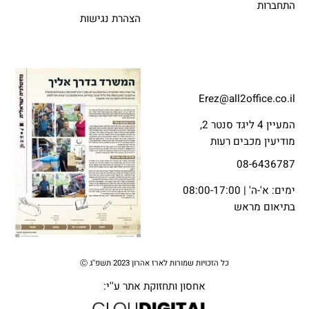
התחברות
הצהרת נגישות
Erez@all2office.co.il
המעיין 4 ליגד סנטר 2,
מודיעין מכבים רעות
08-6436787
ימים: א'-ה' | 08:00-17:00
בתיאום מראש
כל הזכויות שמורות לארז אהרון 2023 תשפ''ג Ⓒ
אחסון ותחזוקת אתר
ע''י: