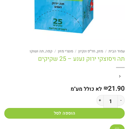
עמוד הבית
/
מזון, חד״פ ונקיון
/
מוצרי מזון
/
קפה, תה ושוקו
תה ויסוצקי ירוק נענע – 25 שקיקים
21.90
₪
לא כולל מע"מ
כמות של תה ויסוצקי ירוק נענע - 25 שקיקים
הוספה לסל