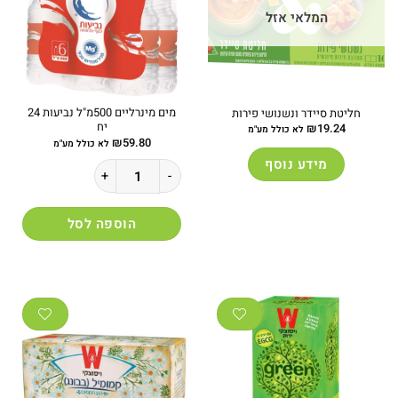
המלאי אזל
מים מינרליים 500מ"ל נביעות 24
חליטת סיידר ונשנושי פירות
יח
₪
19.24
לא כולל מע"מ
₪
59.80
לא כולל מע"מ
מידע נוסף
כמות של מים מינרליים 500מ"ל נביעות 24 יח
הוספה לסל