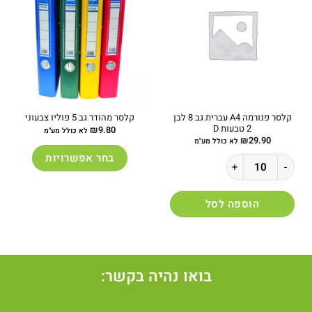
קלסר פנורמה A4 עברית גב 8 לבן
קלסר מהודר גב 5 פוליו צבעוני
2 טבעות D
₪
9.80
לא כולל מע"מ
₪
29.90
לא כולל מע"מ
בחר אפשרויות
כמות של קלסר פנורמה A4 עברית גב 8 לבן 2 טבעות D
למוצר
זה
הוספה לסל
יש
מספר
סוגים.
ניתן
לבחור
בואו נהיה בקשר:
את
האפשרויות
בעמוד