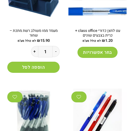
עט לחצן כדורי class office +
מעמד ממו משולב רשת מתכת –
כרית בצבעים שונים
שחור
₪
15.90
₪
1.20
לא כולל מע"מ
לא כולל מע"מ
כמות של מעמד ממו משולב רשת מתכת - 
בחר אפשרויות
למוצר
זה
הוספה לסל
יש
מספר
סוגים.
ניתן
לבחור
את
האפשרויות
בעמוד
המוצר