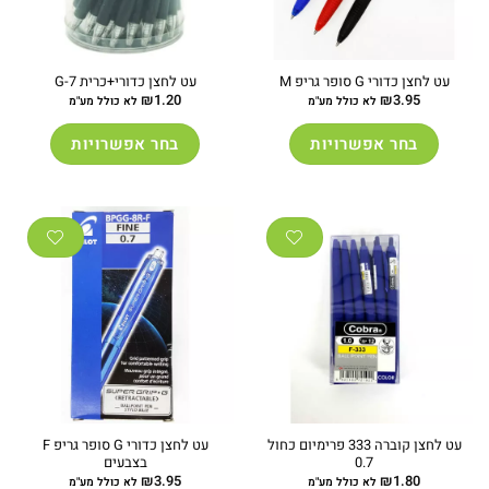
עט לחצן כדורי G סופר גריפ M
עט לחצן כדורי+כרית G-7
₪
1.20
₪
3.95
לא כולל מע"מ
לא כולל מע"מ
בחר אפשרויות
בחר אפשרויות
למוצר
למוצר
זה
זה
יש
יש
מספר
מספר
סוגים.
סוגים.
ניתן
ניתן
לבחור
לבחור
את
את
האפשרויות
האפשרויות
בעמוד
בעמוד
המוצר
המוצר
עט לחצן קוברה 333 פרימיום כחול
עט לחצן כדורי G סופר גריפ F
0.7
בצבעים
₪
3.95
₪
1.80
לא כולל מע"מ
לא כולל מע"מ