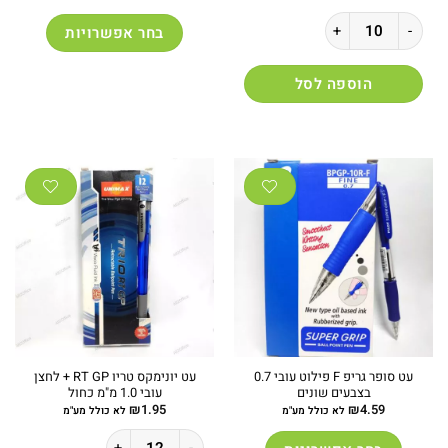
כמות של עט לחצן קוברה 333 פרימיום כחול 0.7
בחר אפשרויות
למוצר
זה
הוספה לסל
יש
מספר
סוגים.
ניתן
לבחור
את
האפשרויות
בעמוד
המוצר
עט סופר גריפ F פילוט עובי 0.7
עט יונימקס טריו RT GP + לחצן
בצבעים שונים
עובי 1.0 מ"מ כחול
₪
1.95
₪
4.59
לא כולל מע"מ
לא כולל מע"מ
כמות של עט יונימקס טריו RT GP + לחצן עובי 1.0 מ"מ כחול