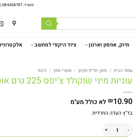
משרד: 08-6436787 | מכירה לעסקים רשומים בלבד | המחירים לא כוללים מע''מ |
תיוק, אחסון וארגון
ציוד היקפי למחשב
אלקטרוניק
עמוד הבית
/
מזון, חד״פ ונקיון
/
מוצרי מזון
/
כיבוד
עוגיות מיני שוקולד צ'יפס 225 גרם אוסם
10.90
₪
לא כולל מע"מ
בד"ץ העדה החרדית
כמות של עוגיות מיני שוקולד צ'יפס 225 גרם אוסם