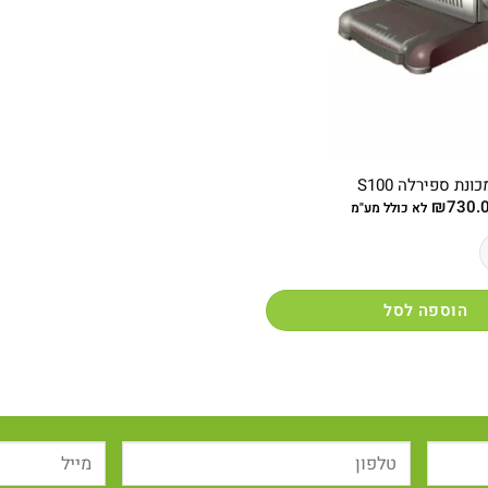
כונת ספירלה S100
₪
730.
לא כולל מע"מ
רלה S100
הוספה לסל