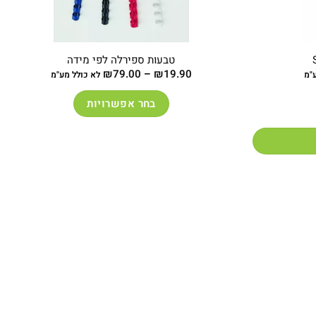
טבעות ספירלה לפי מידה
טווח
₪
79.00
–
₪
19.90
"מ
לא כולל מע"מ
מחירים:
בחר אפשרויות
עד
למוצר
זה
יש
מספר
סוגים.
ניתן
לבחור
את
האפשרויות
בעמוד
המוצר