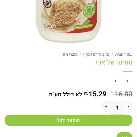
עמוד הבית
/
מזון, חד״פ ונקיון
/
מוצרי מזון
טחינה אל ארז
המחיר
המחיר
15.29
16.80
₪
₪
לא כולל מע"מ
המקורי
הנוכחי
כמות של טחינה אל ארז
היה:
הוא:
₪15.29.
₪16.80.
הוספה לסל