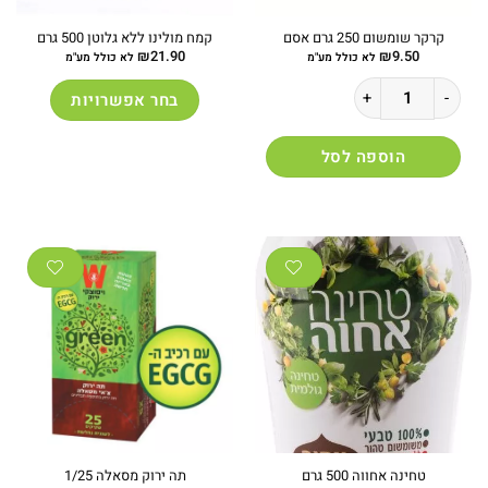
קרקר שומשום 250 גרם אסם
קמח מולינו ללא גלוטן 500 גרם
₪
21.90
₪
9.50
לא כולל מע"מ
לא כולל מע"מ
כמות של קרקר שומשום 250 גרם אסם
בחר אפשרויות
למוצר
זה
הוספה לסל
יש
מספר
סוגים.
ניתן
לבחור
את
האפשרויות
בעמוד
המוצר
טחינה אחווה 500 גרם
תה ירוק מסאלה 1/25