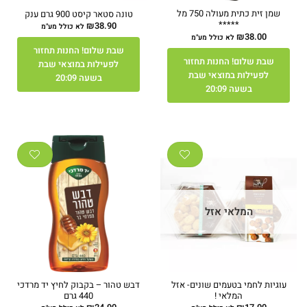
שמן זית כתית מעולה 750 מל
טונה סטאר קיסט 900 גרם ענק
*****
₪
38.90
לא כולל מע"מ
₪
38.00
לא כולל מע"מ
שבת שלום! החנות תחזור
שבת שלום! החנות תחזור
לפעילות במוצאי שבת
לפעילות במוצאי שבת
בשעה 20:09
בשעה 20:09
המלאי אזל
עוגיות לחמי בטעמים שונים- אזל
דבש טהור – בקבוק לחיץ יד מרדכי
המלאי !
440 גרם