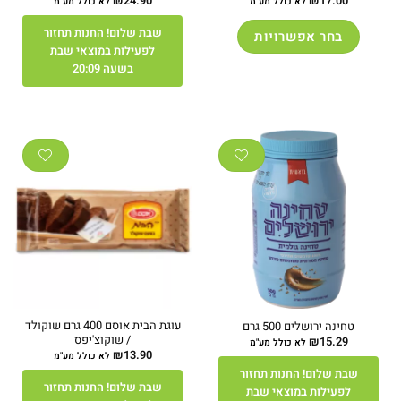
₪
24.90
₪
17.00
לא כולל מע"מ
לא כולל מע"מ
שבת שלום! החנות תחזור
בחר אפשרויות
לפעילות במוצאי שבת
למוצר
בשעה 20:09
זה
יש
מספר
סוגים.
ניתן
לבחור
את
האפשרויות
בעמוד
המוצר
עוגת הבית אוסם 400 גרם שוקולד
טחינה ירושלים 500 גרם
/ שוקוצ'יפס
₪
15.29
לא כולל מע"מ
₪
13.90
לא כולל מע"מ
שבת שלום! החנות תחזור
שבת שלום! החנות תחזור
לפעילות במוצאי שבת