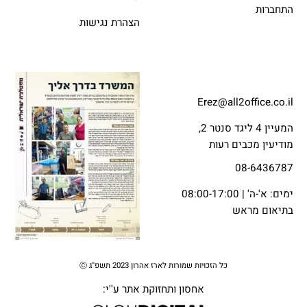
התחברות
הצהרת נגישות
Erez@all2office.co.il
המעיין 4 ליגד סנטר 2,
מודיעין מכבים רעות
08-6436787
ימים: א'-ה' | 08:00-17:00
בתיאום מראש
כל הזכויות שמורות לארז אהרון 2023 תשפ''ג Ⓒ
אחסון ותחזוקת אתר
ע''י: