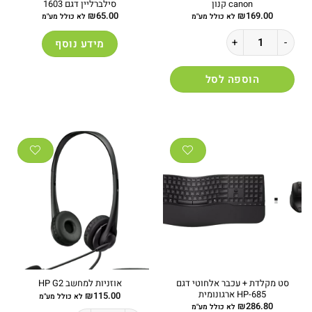
canon קנון
סילברליין דגם 1603
₪
65.00
₪
169.00
לא כולל מע"מ
לא כולל מע"מ
כמות של מגיש מקצועי עם בקרת מדיה canon קנון
מידע נוסף
הוספה לסל
סט מקלדת + עכבר אלחוטי דגם
אוזניות למחשב HP G2
HP-685 ארגונומית
₪
115.00
לא כולל מע"מ
₪
286.80
לא כולל מע"מ