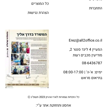
כל המוצרים
התחברות
הצהרת נגישות
Erez@all2office.co.il
המעיין 4 ליגד סנטר 2,
מודיעין מכבים רעות
08-6436787
ימים: א'-ה' | 08:00-17:00
בתיאום מראש
כל הזכויות שמורות לארז אהרון 2023 תשפ''ג Ⓒ
אחסון ותחזוקת אתר
ע''י: