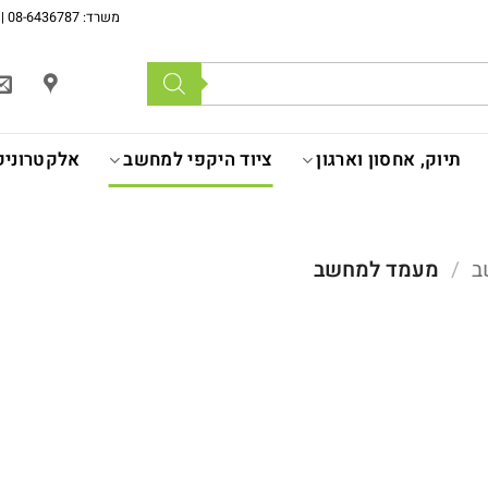
משרד: 08-6436787 | מכירה לעסקים רשומים בלבד | המחירים לא כוללים מע''מ |
תיוק, אחסון וארגון
ציוד היקפי למחשב
אלקטרוניק
ב
/
מעמד למחשב