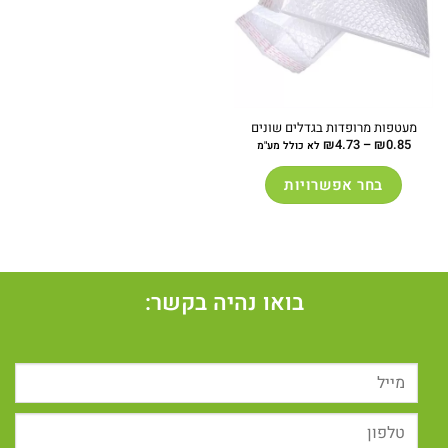
מעטפות מרופדות בגדלים שונים
טווח
₪
4.73
–
₪
0.85
לא כולל מע"מ
מחירים:
עד
בחר אפשרויות
למוצר
זה
יש
מספר
סוגים.
בואו נהיה בקשר:
ניתן
לבחור
את
האפשרויות
בעמוד
המוצר