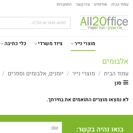
Ski
עמוד הבית
אודותינו
צרו קשר
התחברות
t
conten
Products
search
מוצרי נייר
ציוד משרדי
כלי כתיבה
אלבומים
עמוד הבית
/
מוצרי נייר
/
יומנים, אלבומים וספרים
/
א
סנן
לא נמצאו מוצרים התואמים את בחירתך.
בואו נהיה בקשר: