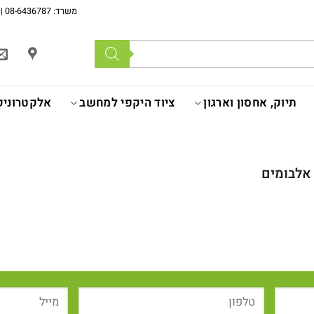
משרד: 08-6436787 | מכירה לעסקים רשומים בלבד | המחירים לא כוללים מע''מ |
תיוק, אחסון וארגון
ציוד היקפי למחשב
אלקטרוניק
לבומים