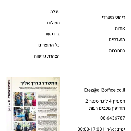
עגלה
ריהוט משרדי
תשלום
אודות
צרו קשר
מועדפים
כל המוצרים
התחברות
הצהרת נגישות
Erez@all2office.co.il
המעיין 4 ליגד סנטר 2,
מודיעין מכבים רעות
08-6436787
ימים: א'-ה' | 08:00-17:00