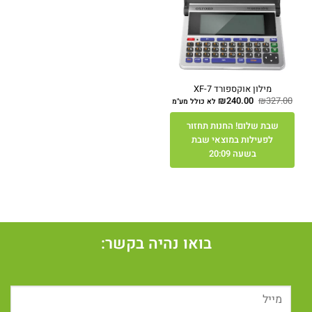
מילון אוקספורד XF-7
המחיר
המחיר
₪
240.00
₪
327.00
לא כולל מע"מ
המקורי
הנוכחי
היה:
הוא:
₪240.00.
₪327.00.
שבת שלום! החנות תחזור
לפעילות במוצאי שבת
בשעה 20:09
בואו נהיה בקשר: